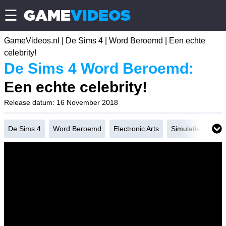
GAME
VIDEOS
☰
GameVideos.nl
|
De Sims 4
|
Word Beroemd
|
Een echte
celebrity!
De Sims 4 Word Beroemd:
Een echte celebrity!
Release datum: 16 November 2018
De Sims 4
Word Beroemd
Electronic Arts
Simulatie
Win