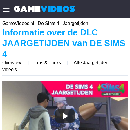
GAME
VIDEOS
☰
GameVideos.nl
|
De Sims 4
|
Jaargetijden
Informatie over de DLC
JAARGETIJDEN
van
DE SIMS
4
Overview
|
Tips & Tricks
|
Alle Jaargetijden
video's