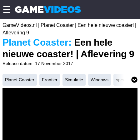
GAME
VIDEOS
☰
GameVideos.nl
|
Planet Coaster
|
Een hele nieuwe coaster! |
Aflevering 9
Planet Coaster:
Een hele
nieuwe coaster! | Aflevering 9
Release datum: 17 November 2017
Planet Coaster
Frontier
Simulatie
Windows
speedbuild