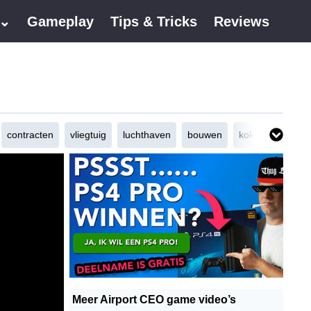
 ⌄
Gameplay
Tips & Tricks
Reviews
contracten
vliegtuig
luchthaven
bouwen
koken
cateri
Meer Airport CEO game video’s