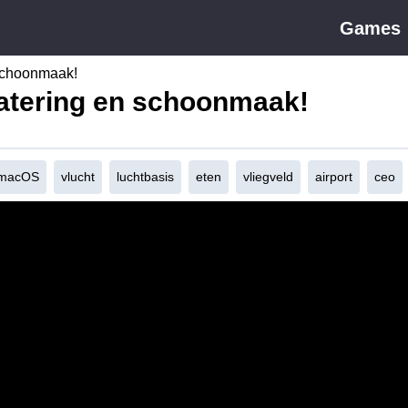
Games
 schoonmaak!
Catering en schoonmaak!
macOS
vlucht
luchtbasis
eten
vliegveld
airport
ceo