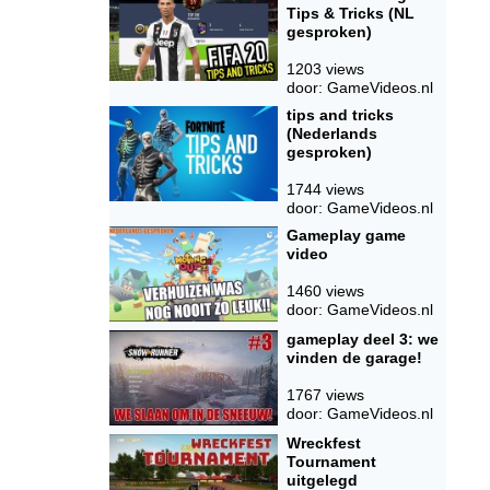
Tips & Tricks (NL
gesproken)
1203 views
door: GameVideos.nl
tips and tricks
(Nederlands
gesproken)
1744 views
door: GameVideos.nl
Gameplay game
video
1460 views
door: GameVideos.nl
gameplay deel 3: we
vinden de garage!
1767 views
door: GameVideos.nl
Wreckfest
Tournament
uitgelegd