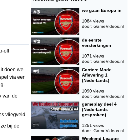
we gaan Europa in
1084 views
door: GameVideos.nl
de eerste
versterkingen
-off
1071 views
door: GameVideos.nl
Dit doen we
Carriere Mode
Aflevering 1
spel via een
(Nederlands)
ng.
1090 views
k van de
door: GameVideos.nl
gameplay deel 4
(Nederlands
s vliegveld.
gesproken)
1251 views
ze bij de
door: GameVideos.nl
Weekend Leauge