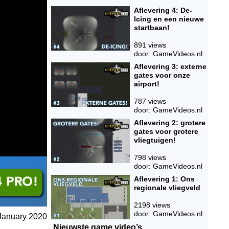
Aflevering 4: De-
Icing en een nieuwe
startbaan!
891 views
door: GameVideos.nl
Aflevering 3: externe
gates voor onze
airport!
787 views
door: GameVideos.nl
Aflevering 2: grotere
gates voor grotere
vliegtuigen!
798 views
door: GameVideos.nl
Aflevering 1: Ons
regionale vliegveld
2198 views
door: GameVideos.nl
 January 2020
Nieuwste game video’s