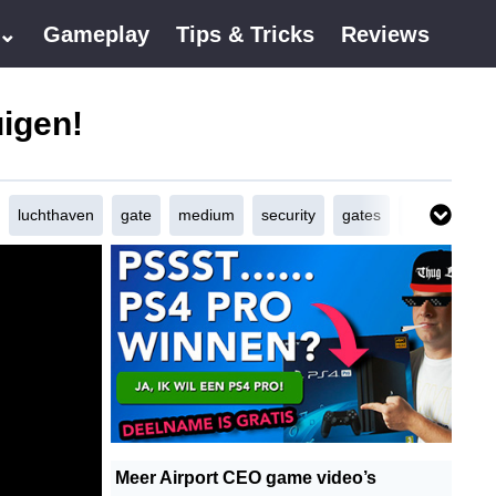
 ⌄
Gameplay
Tips & Tricks
Reviews
uigen!
luchthaven
gate
medium
security
gates
b-gates
r
Meer Airport CEO game video’s