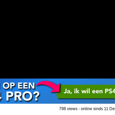
798 views - online sinds 11 