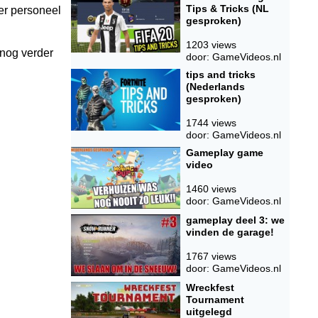
Tips & Tricks (NL
er personeel
gesproken)
1203 views
 nog verder
door: GameVideos.nl
tips and tricks
(Nederlands
gesproken)
1744 views
door: GameVideos.nl
Gameplay game
video
1460 views
door: GameVideos.nl
gameplay deel 3: we
vinden de garage!
1767 views
door: GameVideos.nl
Wreckfest
Tournament
uitgelegd