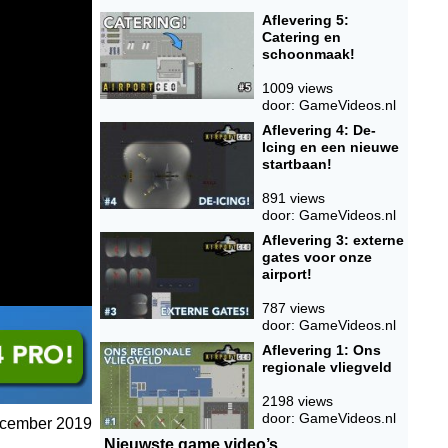
Aflevering 5:
Catering en
schoonmaak!
1009 views
door: GameVideos.nl
Aflevering 4: De-
Icing en een nieuwe
startbaan!
891 views
door: GameVideos.nl
Aflevering 3: externe
gates voor onze
airport!
787 views
door: GameVideos.nl
Aflevering 1: Ons
regionale vliegveld
2198 views
door: GameVideos.nl
December 2019
Nieuwste game video’s