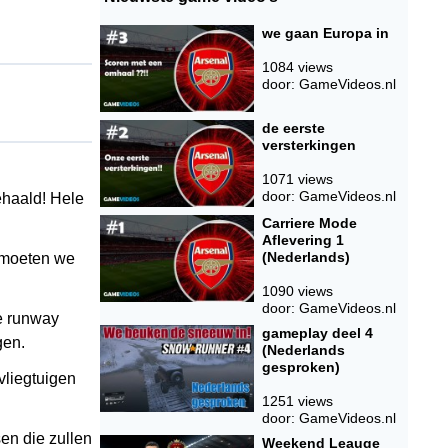
we gaan Europa in
1084 views
door: GameVideos.nl
de eerste
versterkingen
1071 views
door: GameVideos.nl
ehaald! Hele
Carriere Mode
Aflevering 1
(Nederlands)
r moeten we
1090 views
door: GameVideos.nl
de runway
gameplay deel 4
gen.
(Nederlands
gesproken)
vliegtuigen
1251 views
door: GameVideos.nl
en die zullen
Weekend Leauge