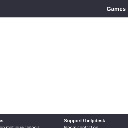
Games
ns
Support / helpdesk
en met jouw video's
Neem contact op