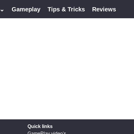
 ⌄
Gameplay
Tips & Tricks
Reviews
Quick links
GamePlay video's