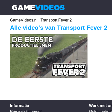
GAME
VIDEOS
☰
GameVideos.nl
|
Transport Fever 2
Alle video's van Transport Fever 2
Informatie
Werk met o
Privacy statement
Geld verdien