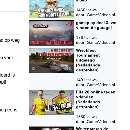
video
1460 views
door: GameVideos.nl
gameplay deel 3: we
vinden de garage!
1767 views
nd op weg
door: GameVideos.nl
Wreckfest
Tournament
o voor
uitgelegd
(Nederlands
gesproken)
oerd is
1491 views
pt!
door: GameVideos.nl
Fifa 20 online tegen
vrienden
(Nederlands
gesproken)
 nog eens
1850 views
door: GameVideos.nl
We repareren de