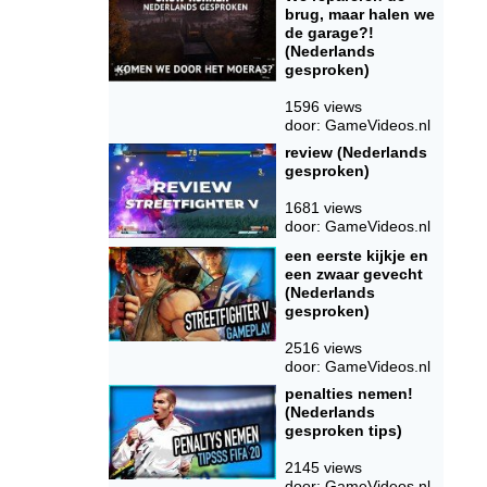
brug, maar halen we
de garage?!
(Nederlands
gesproken)
1596 views
door: GameVideos.nl
review (Nederlands
gesproken)
1681 views
door: GameVideos.nl
een eerste kijkje en
een zwaar gevecht
(Nederlands
gesproken)
2516 views
door: GameVideos.nl
penalties nemen!
(Nederlands
gesproken tips)
2145 views
door: GameVideos.nl