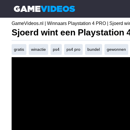
GAME
VIDEOS
☰
GameVideos.nl
|
Winnaars Playstation 4 PRO
|
Sjoerd win
Sjoerd wint een Playstation 
gratis
winactie
ps4
ps4 pro
bundel
gewonnen