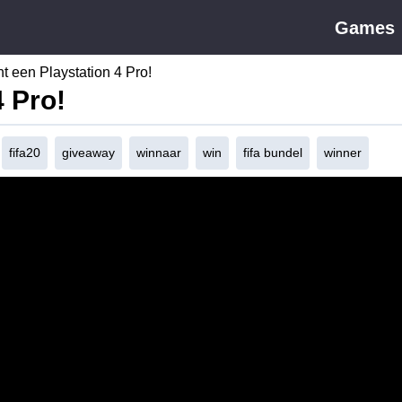
Games
t een Playstation 4 Pro!
4 Pro!
fifa20
giveaway
winnaar
win
fifa bundel
winner