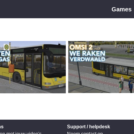
Games
ns
Support / helpdesk
en met jouw video's
Neem contact op