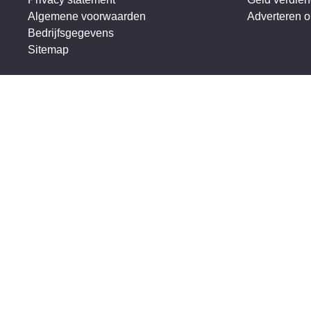
Algemene voorwaarden
Adverteren 
Bedrijfsgegevens
Sitemap