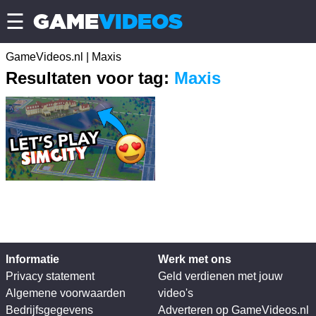
GAME
VIDEOS
☰
GameVideos.nl
|
Maxis
Resultaten voor tag:
Maxis
Informatie
Werk met ons
Privacy statement
Geld verdienen met jouw
Algemene voorwaarden
video's
Bedrijfsgegevens
Adverteren op GameVideos.nl