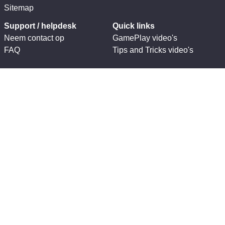
Sitemap
Support / helpdesk
Quick links
Neem contact op
GamePlay video's
FAQ
Tips and Tricks video's