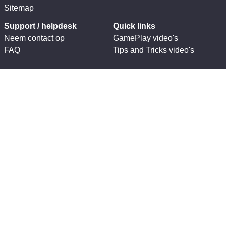
Sitemap
Support / helpdesk
Quick links
Neem contact op
GamePlay video's
FAQ
Tips and Tricks video's